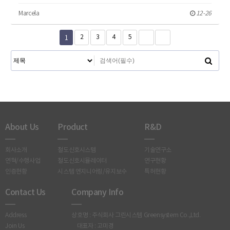
Marcela
12-26
1
2
3
4
5
About Us
Product
R&D
회사소개
철도신호시스템
기술연구소
연혁/수행사업
철도신호시뮬레이터
연구현황
인증현황
시스템 엔지니어링/유지보수
특허현황
Contact Us
Company Info
Address
상호명 : 주식회사 그린시스템 Greensystem Co.,Ltd.
Join Us
대표자 : 고미경