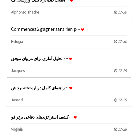
انقلاب داده در تاکتیک ورزشی: ف…
Alphonso Thacke…
12-30
Commencez à gagner sans rien p…
Refugia
12-30
تحلیل آماری برای مربیان موفق: …
Jacques
12-29
راهنمای کامل درباره تخته نرد ش…
Jamaal
12-29
کشف استراتژی‌های دفاعی برتر فو…
Virginia
12-28