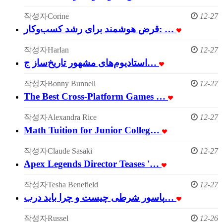
작성자
Corine
12-27
قرض هوشمند برای رشد کسب‌وکار: …
작성자
Harlan
12-27
استادیوم‌های مشهور تاریخ‌ساز ج…
작성자
Bonny Bunnell
12-27
The Best Cross-Platform Games …
작성자
Alexandra Rice
12-27
Math Tuition for Junior Colleg…
작성자
Claude Sasaki
12-27
Apex Legends Director Teases '…
작성자
Tesha Benefield
12-27
پاسور شرطی چیست و چرا باید درب…
작성자
Russel
12-26