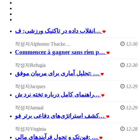
انقلاب داده در تاکتیک ورزشی: ف…
작성자
Alphonso Thacke…
12-30
Commencez à gagner sans rien p…
작성자
Refugia
12-30
تحلیل آماری برای مربیان موفق: …
작성자
Jacques
12-29
راهنمای کامل درباره تخته نرد ش…
작성자
Jamaal
12-29
کشف استراتژی‌های دفاعی برتر فو…
작성자
Virginia
12-28
فین‌تک و تحول فرآیندهای مالی: …