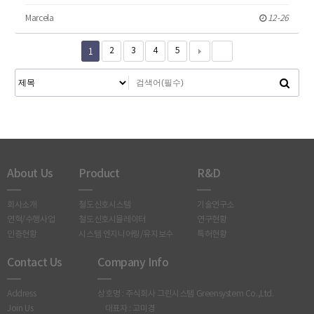
Marcela
12-26
1
2
3
4
5
About Us
Product
R&D
회사소개
철도신호시스템
기술연구소
연혁/수행사업
철도신호시뮬레이터
연구현황
인증현황
시스템 엔지니어링/유지보수
특허현황
Contact Us
Company Info
Address
상호명 : 주식회사 그린시스템 Greensystem Co.,Ltd.
Join Us
대표자 : 고미경