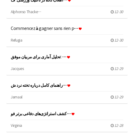
انقلاب داده در تاکتیک ورزشی: ف…
Alphonso Thacke…
12-30
Commencez à gagner sans rien p…
Refugia
12-30
تحلیل آماری برای مربیان موفق: …
Jacques
12-29
راهنمای کامل درباره تخته نرد ش…
Jamaal
12-29
کشف استراتژی‌های دفاعی برتر فو…
Virginia
12-28