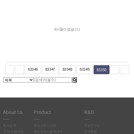
게시물이 없습니다.
83350
83346
83347
83348
83349
About Us
Product
R&D
회사소개
철도신호시스템
기술연구소
연혁/수행사업
철도신호시뮬레이터
연구현황