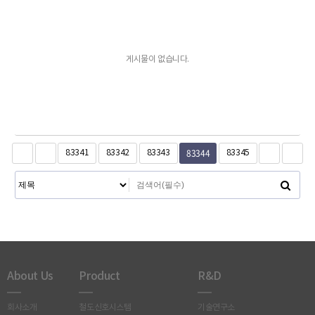
게시물이 없습니다.
83344
83341
83342
83343
83345
About Us
Product
R&D
회사소개
철도신호시스템
기술연구소