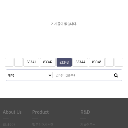
게시물이 없습니다.
83343
83341
83342
83344
83345
About Us
Product
R&D
회사소개
철도신호시스템
기술연구소