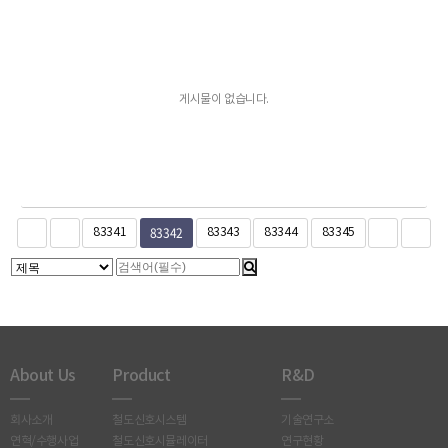
게시물이 없습니다.
83342
83341
83343
83344
83345
About Us
Product
R&D
회사소개
철도신호시스템
기술연구소
연혁/수행사업
철도신호시뮬레이터
연구현황