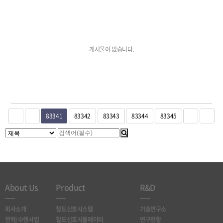
게시물이 없습니다.
83341
83342
83343
83344
83345
About Us
Product
R&D
회사소개
철도신호시스템
기술연구소
연혁/수행사업
철도신호시뮬레이터
연구현황