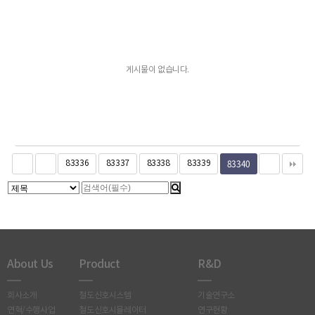
게시물이 없습니다.
83340
83336
83337
83338
83339
About Us
Product
R&D
회사소개
철도신호시스템
기술연구소
연혁/수행사업
철도신호시뮬레이터
연구현황