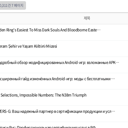
50,311건
7 페이지
제목
den Ring's Easiest To Miss Dark Souls And Bloodborne Easte…
ram Şehir ve Yaşam Kültürü Müzesi
одробный обзор модифицированных Android-игр: взломанные APK…
сширенный гайд изменённых Android-игр: моды с бесплатными …
 Selections, Impossible Numbers: The N38m Triumph
ERS-G: Ваш надежный партнер в сертификации продукции и усл…
тиси Рус: Профессиональная сертификация услуг в РФ