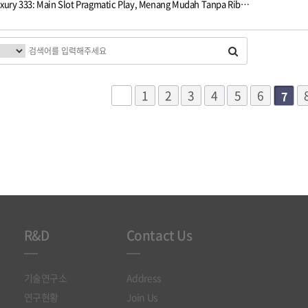
xury 333: Main Slot Pragmatic Play, Menang Mudah Tanpa Rib…
다음
맨끝
1
2
3
4
5
6
7
R&D
Contact Us
기술연구소
Address
연구현황
Join Us