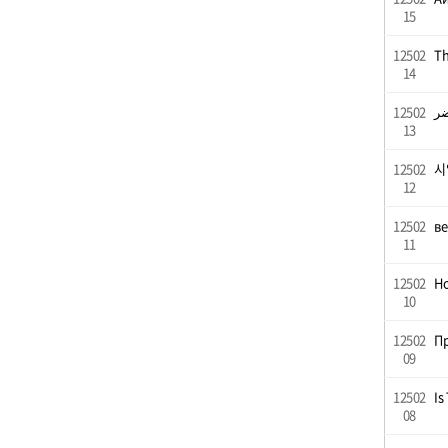
15
12502
T
14
12502
13
12502
시
12
12502
в
11
12502
Ho
10
12502
Пр
09
12502
Is
08