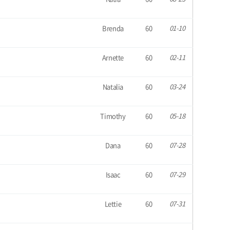
Brenda
60
01-10
Arnette
60
02-11
Natalia
60
03-24
Timothy
60
05-18
Dana
60
07-28
Isaac
60
07-29
Lettie
60
07-31