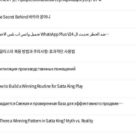
he Secret Behind 바카라 꽁머니
تحميل واتس اب بلس الاخضر WhatsApp Plus V24 ضد الحظر تحديث ال…
알리스의 복용 방법과 주의사항: 효과적인 사용법
ентиляция производственных помещений
w to Build a Winning Routine for Satta King Play
адается Свежая и проверенная база для эффективного продвиж…
 There a Winning Pattern in Satta King? Myth vs. Reality