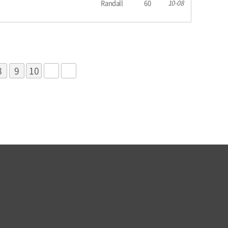
Randall
60
10-08
8
9
10