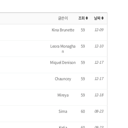
글쓴이
조회
날짜
Kina Brunette
59
12-09
Leora Monagha
59
12-10
n
Miquel Denison
59
12-17
Chauncey
59
12-17
Mireya
59
12-18
Sima
60
08-23
Katia
60
08-23