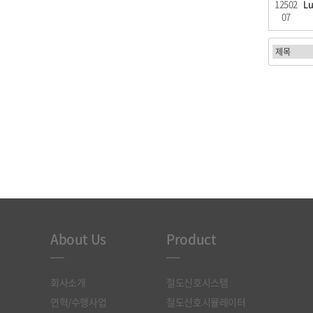
12502
Lu
07
처음
About Us
Product
회사소개
철도신호시스템
연혁/수행사업
철도신호시뮬레이터