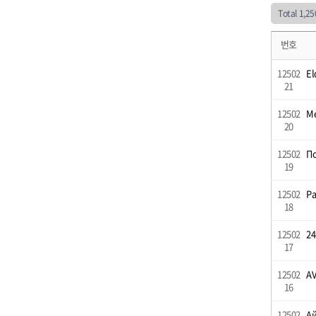
Total 1,2
번호
12502
El
21
12502
Me
20
12502
П
19
12502
Ра
18
12502
24
17
12502
AV
16
12502
Ай