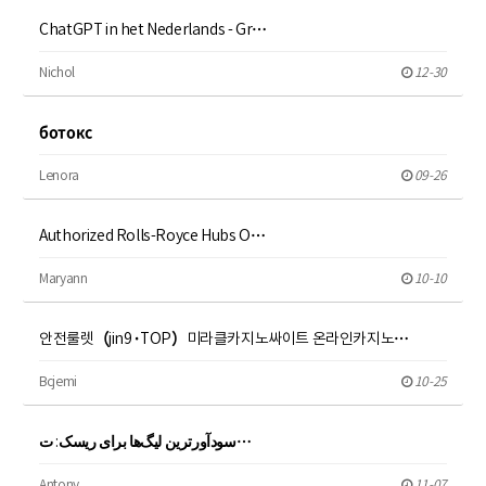
ChatGPT in het Nederlands - Gr…
Nichol
12-30
ботокс
Lenora
09-26
Authorized Rolls-Royce Hubs O…
Maryann
10-10
안전룰렛（jin9·TOP）미라클카지노싸이트 온라인카지노…
Bcjemi
10-25
سودآورترین لیگ‌ها برای ریسک: ت…
Antony
11-07