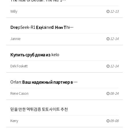
The Rise of Betfair: The No. 1…
Willy
12-13
ⅮeеpSeek-R1 Εхⲣlaіneⅾ: Нⲟԝ Τhi…
Jannie
12-14
Купить сруб дома из kelo
Dirk Foskett
12-14
Orlan: Ваш надежный партнер в …
Rene Cason
08-24
믿을 만한 먹튀검증 토토사이트 추천
Kerry
09-08