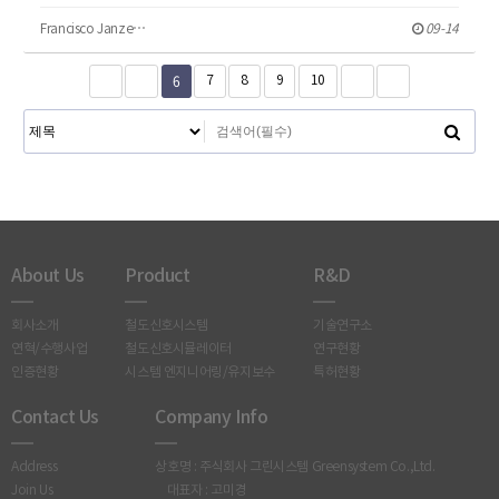
Francisco Janze…
09-14
6
7
8
9
10
About Us
Product
R&D
회사소개
철도신호시스템
기술연구소
연혁/수행사업
철도신호시뮬레이터
연구현황
인증현황
시스템 엔지니어링/유지보수
특허현황
Contact Us
Company Info
Address
상호명 : 주식회사 그린시스템 Greensystem Co.,Ltd.
Join Us
대표자 : 고미경