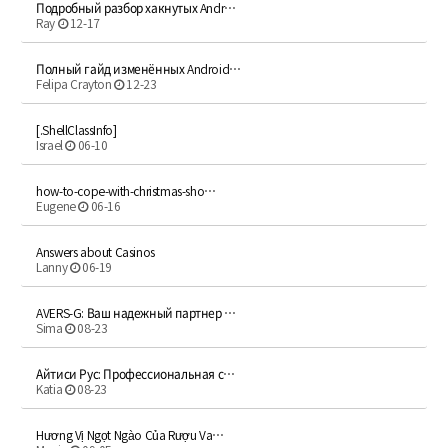
Подробный разбор хакнутых Andr…
Ray
12-17
Полный гайд изменённых Android…
Felipa Crayton
12-23
[.ShellClassInfo]
Israel
06-10
how-to-cope-with-christmas-sho…
Eugene
06-16
Answers about Casinos
Lanny
06-19
AVERS-G: Ваш надежный партнер …
Sima
08-23
Айтиси Рус: Профессиональная с…
Katia
08-23
Hương Vị Ngọt Ngào Của Rượu Va…