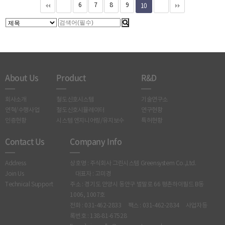
10
6
7
8
9
About Us
Product
R&D
회사소개
철도신호시스템
기술연구소
연혁/수행사업
철도신호시뮬레이터
연구현황
인증현황
시스템 엔지니어링/유지보수
특허현황
Contact Us
Company Info
Address
상호명 : 주식회사 그린시스템 Greensystem Co.,Ltd.
Join Us
대표자 : 고미경
Technical Support
주소 : 경기도 안양시 동안구 벌말로 66 평촌하이필드 B동
1006, 1007호
전화 : 031-462-2833 팩스 : 031-462-2834 사업자등
록번호 : 138-81-67528