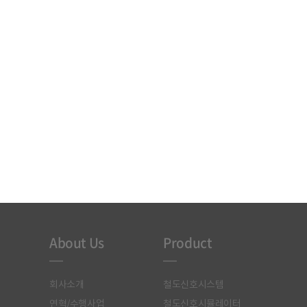
About Us
Product
회사소개
철도신호시스템
연혁/수행사업
철도신호시뮬레이터