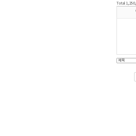
Total 1,25
전