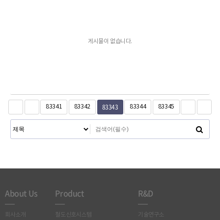
게시물이 없습니다.
83343
83341
83342
83344
83345
About Us
Product
R&D
회사소개
철도신호시스템
기술연구소