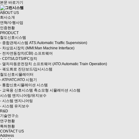
본문 바로가기
ABOUT US
회사소개
연혁/수행사업
인증현황
PRODUCT
철도신호시스템
- 종합관제시스템 ATS:Automatic Traffic Supervision)
- 차상표시장치 (MMI:Man Machine Interface)
- 전자연동장치(CBI) 소프트웨어
- CDTS/LDTS/IFC장치
- 열차자동운전장치 소프트웨어 (ATO:Automatic Train Operation)
- 궤도회로 진단보드/감시시스템
철도신호시뮬레이터
- ATP/ATC/ATO 시험기
- 통합신호시뮬레이션 시스템
- 교육용 신호시스템 축소모형 시뮬레이션 시스템
시스템 엔지니어링/유지보수
- 시스템 엔지니어링
- 시스템 유지보수
R&D
기술연구소
연구현황
특허현황
CONTACT US
Address