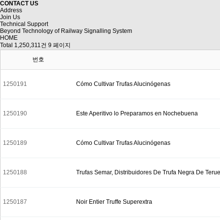
CONTACT US
Address
Join Us
Technical Support
Beyond Technology of Railway Signalling System
HOME
Total 1,250,311건
9 페이지
번호
1250191
Cómo Cultivar Trufas Alucinógenas
1250190
Este Aperitivo lo Preparamos en Nochebuena
1250189
Cómo Cultivar Trufas Alucinógenas
1250188
Trufas Semar, Distribuidores De Trufa Negra De Terue
1250187
Noir Entier Truffe Superextra