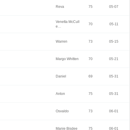
Reva
75
05-07
Venetta McCull
70
05-11
e…
Warren
73
05-15
Margo Whitten
70
05-21
Daniel
69
05-31
Anton
75
05-31
Osvaldo
73
06-01
Manie Bisdee
75
06-01