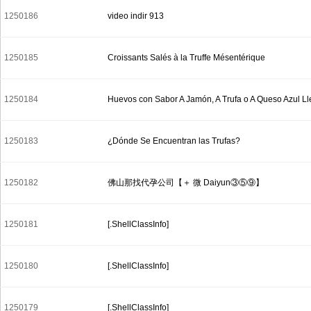
1250186
video indir 913
1250185
Croissants Salés à la Truffe Mésentérique
1250184
Huevos con Sabor A Jamón, A Trufa o A Queso Azul L
1250183
¿Dónde Se Encuentran las Trufas?
1250182
佛山那找代孕公司【＋ 微 Daiyun③⑤⑨】
1250181
[.ShellClassInfo]
1250180
[.ShellClassInfo]
1250179
[.ShellClassInfo]