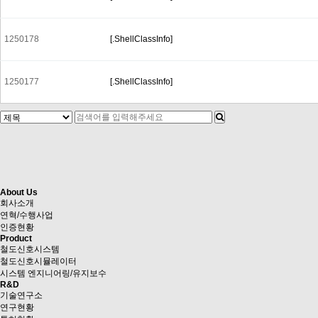
1250178
[.ShellClassInfo]
1250177
[.ShellClassInfo]
다음
맨끝
About Us
회사소개
연혁/수행사업
인증현황
Product
철도신호시스템
철도신호시뮬레이터
시스템 엔지니어링/유지보수
R&D
기술연구소
연구현황