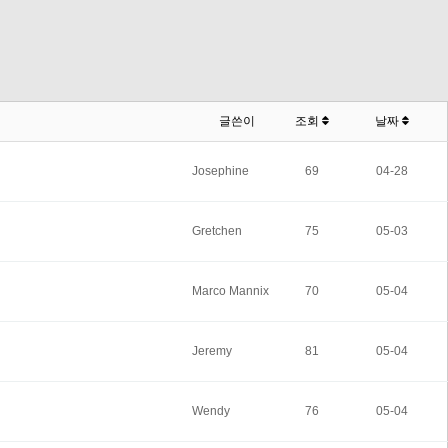
글쓴이
조회
날짜
Josephine
69
04-28
Gretchen
75
05-03
Marco Mannix
70
05-04
Jeremy
81
05-04
Wendy
76
05-04