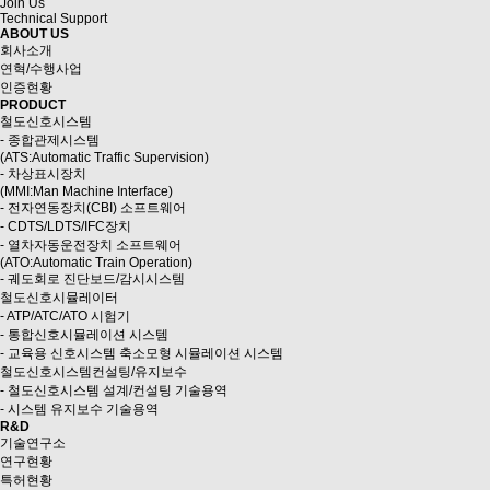
Join Us
Technical Support
ABOUT US
회사소개
연혁/수행사업
인증현황
PRODUCT
철도신호시스템
- 종합관제시스템
(ATS:Automatic Traffic Supervision)
- 차상표시장치
(MMI:Man Machine Interface)
- 전자연동장치(CBI) 소프트웨어
- CDTS/LDTS/IFC장치
- 열차자동운전장치 소프트웨어
(ATO:Automatic Train Operation)
- 궤도회로 진단보드/감시시스템
철도신호시뮬레이터
- ATP/ATC/ATO 시험기
- 통합신호시뮬레이션 시스템
- 교육용 신호시스템 축소모형 시뮬레이션 시스템
철도신호시스템컨설팅/유지보수
- 철도신호시스템 설계/컨설팅 기술용역
- 시스템 유지보수 기술용역
R&D
기술연구소
연구현황
특허현황