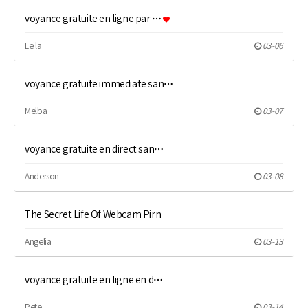
voyance gratuite en ligne par …
Leila
03-06
voyance gratuite immediate san…
Melba
03-07
voyance gratuite en direct san…
Anderson
03-08
The Secret Life Of Webcam Pirn
Angelia
03-13
voyance gratuite en ligne en d…
Pete
03-14