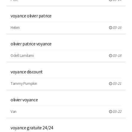
voyance olivier patrice
Helen
03-16
olivier patrice voyance
Odell Lamilami
03-18
voyance discount
Tammy Pumpkin
03-21
olivier voyance
Van
03-22
voyance gratuite 24/24