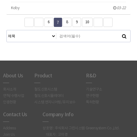
Koby
03-22
7
6
8
9
10
About Us
Product
R&D
회사소개
철도신호시스템
기술연구소
연혁/수행사업
철도신호시뮬레이터
연구현황
인증현황
시스템 엔지니어링/유지보수
특허현황
Contact Us
Company Info
Address
상호명 : 주식회사 그린시스템 Greensystem Co.,Ltd.
Join Us
대표자 : 고미경