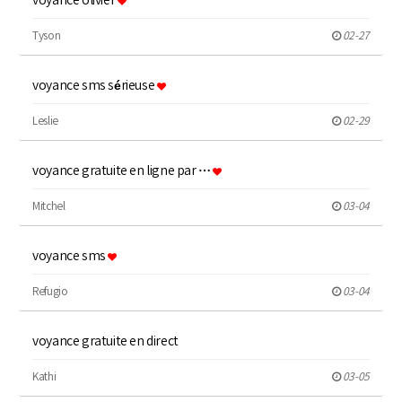
voyance olivier
Tyson
02-27
voyance sms sérieuse
Leslie
02-29
voyance gratuite en ligne par …
Mitchel
03-04
voyance sms
Refugio
03-04
voyance gratuite en direct
Kathi
03-05