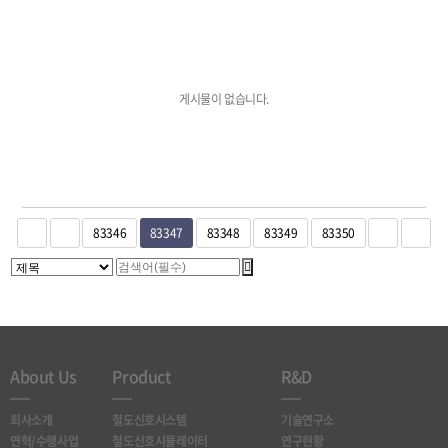
게시물이 없습니다.
83346
83347
83348
83349
83350
About Us
Product
R&D
회사소개
철도신호시스템
기술연구소
연혁/수행사업
철도신호시뮬레이터
연구현황