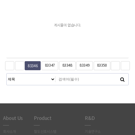
게시물이 없습니다.
83346
83347
83348
83349
83350
About Us
Product
R&D
회사소개
철도신호시스템
기술연구소