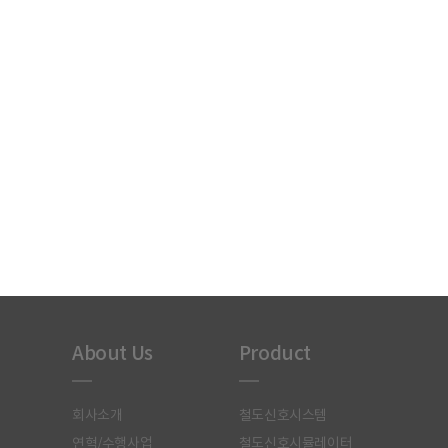
About Us
Product
회사소개
철도신호시스템
연혁/수행사업
철도신호시뮬레이터