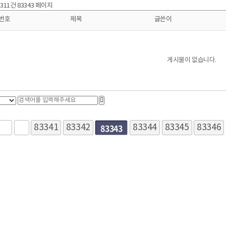
0,311건
83343 페이지
번호
제목
글쓴이
게시물이 없습니다.
83343
83341
83342
다음
맨끝
83344
83345
83346