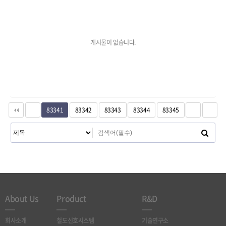
게시물이 없습니다.
83341
83342
83343
83344
83345
About Us
Product
R&D
회사소개
철도신호시스템
기술연구소