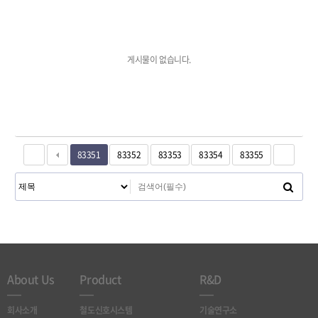
게시물이 없습니다.
83351
83352
83353
83354
83355
About Us
Product
R&D
회사소개
철도신호시스템
기술연구소