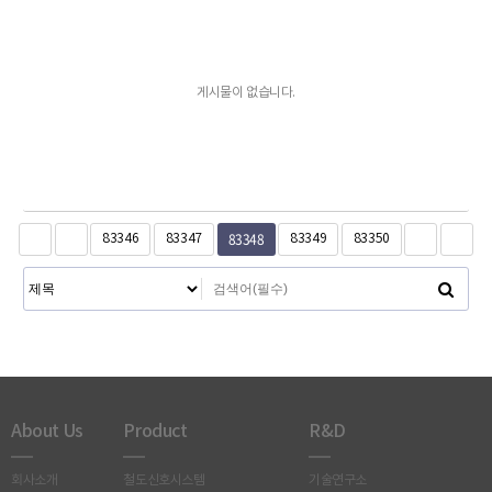
게시물이 없습니다.
83348
83346
83347
83349
83350
About Us
Product
R&D
회사소개
철도신호시스템
기술연구소