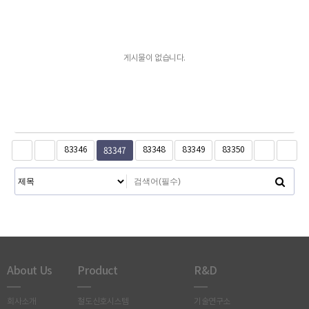
게시물이 없습니다.
83347
83346
83348
83349
83350
About Us
Product
R&D
회사소개
철도신호시스템
기술연구소