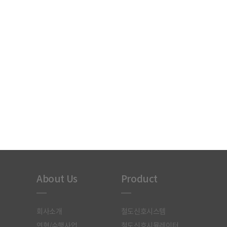
About Us
Product
회사소개
철도신호시스템
연혁/수행사업
철도신호시뮬레이터