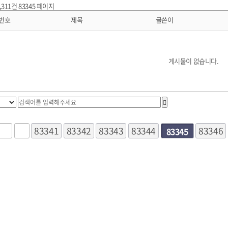
0,311건
83345 페이지
번호
제목
글쓴이
게시물이 없습니다.
83341
83342
83343
다음
맨끝
83344
83346
83345