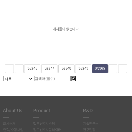
게시물이 없습니다.
83350
83346
83347
83348
83349
About Us
Product
R&D
회사소개
철도신호시스템
기술연구소
연혁/수행사업
철도신호시뮬레이터
연구현황