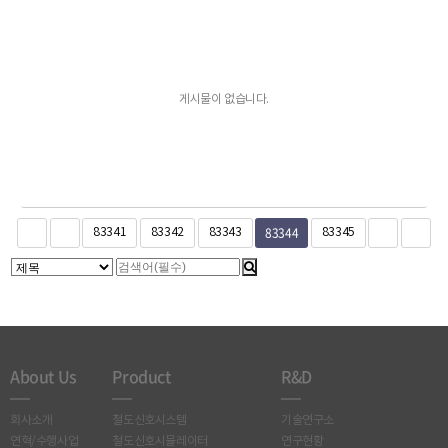
게시물이 없습니다.
83344
83341
83342
83343
83345
About Us
Product
R&D
회사소개
철도신호시스템
기술연구소
연혁/수행사업
철도신호시뮬레이터
연구현황