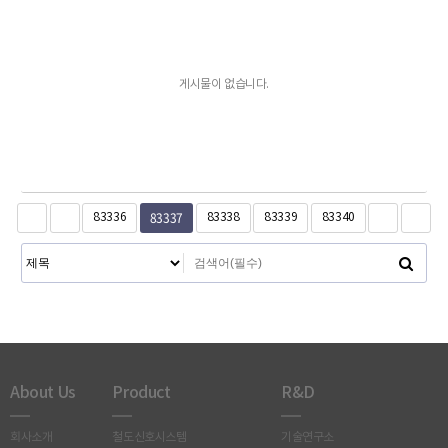
게시물이 없습니다.
83337
83336
83338
83339
83340
About Us
Product
R&D
회사소개
철도신호시스템
기술연구소