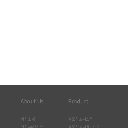
About Us
Product
회사소개
철도신호시스템
연혁/수행사업
철도신호시뮬레이터