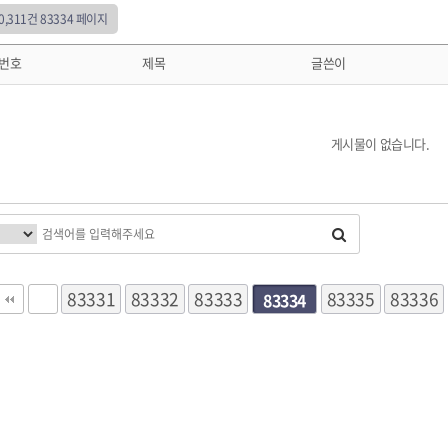
50,311건
83334 페이지
번호
제목
글쓴이
게시물이 없습니다.
83331
83332
83333
다음
맨끝
83335
83336
83334