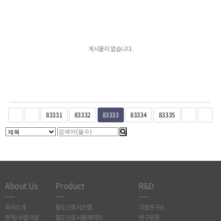
게시물이 없습니다.
83331
83332
83333
83334
83335
About Us
Product
R&D
회사소개
철도신호시스템
기술연구소
연혁/수행사업
철도신호시뮬레이터
연구현황